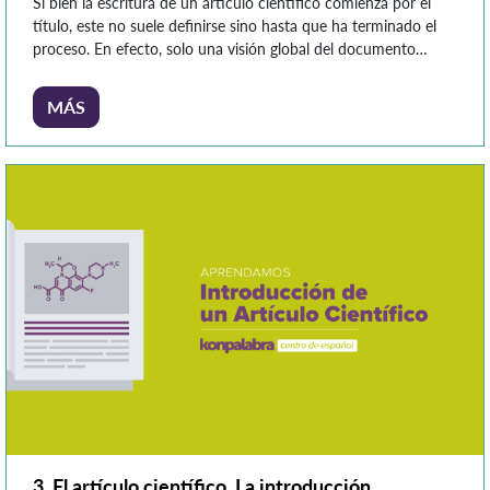
Si bien la escritura de un artículo científico comienza por el
título, este no suele definirse sino hasta que ha terminado el
proceso. En efecto, solo una visión global del documento
permite escoger las palabras más adecuadas. Según la docente
e investigadora Mireya Cisneros Estupiñán (2005), un buen
MÁS
título debe ser: Breve: ojalá no sobrepase […]
3. El artículo científico. La introducción