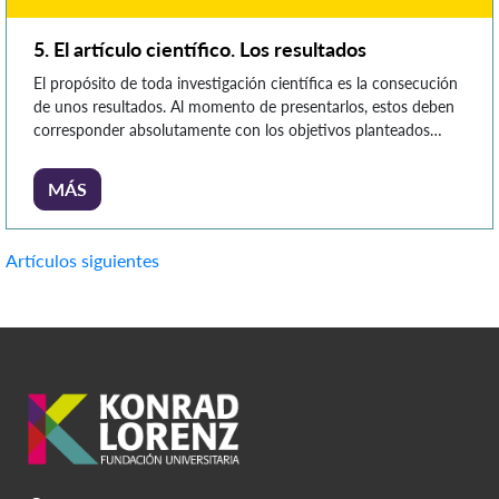
5. El artículo científico. Los resultados
El propósito de toda investigación científica es la consecución
de unos resultados. Al momento de presentarlos, estos deben
corresponder absolutamente con los objetivos planteados
desde el inicio del artículo, así como dar respuesta a las
hipótesis iniciales: no se debe agregar ni quitar nada que no
MÁS
haya sido planteado con antelación. Para mostrar los
resultados, […]
Navegación
Artículos siguientes
de
entradas