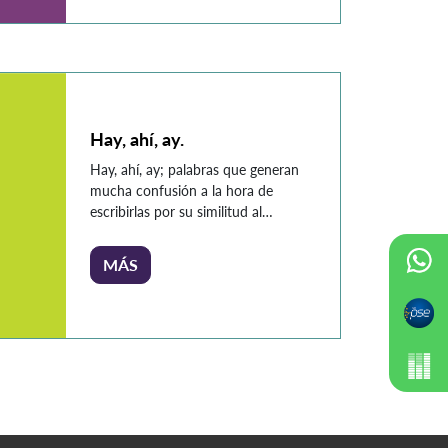
cada caso y el porqué de su uso.
Existen cuatro formas correctas y
cada […]
Hay, ahí, ay.
Hay, ahí, ay; palabras que generan
mucha confusión a la hora de
escribirlas por su similitud al
pronunciarlas, sin embargo; sus
significados y utilidades son
MÁS
totalmente diferentes, por lo que
debes tener mucho cuidado al
utilizarlas. Aquí te explicaremos sus
diferencias: HAY Se utiliza cuando
se usa como verbo haber: En África
hay leones. En […]