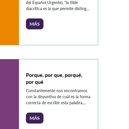
del Español Urgente), “la tilde
diacrítica es la que permite distinguir
palabras que se escriben igual, pero
que tienen significados distintos y
MÁS
presentan diferente pronunciación”
(2018). Así, la palabra «té» no
significa lo mismo que «te»: la
primera se refiere a una infusión
(DRAE), mientras que la segunda es
un […]
Porque, por que, porqué,
por qué
Constantemente nos encontramos
con la disyuntiva de cuál es la forma
correcta de escribir esta palabra,
inclusive no sabemos si realmente
son dos, y lo único que logramos
MÁS
con la reflexión es mayor confusión.
Por eso veremos el uso adecuado en