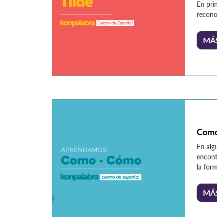
En pri
recono
entre 
creemos
MÁ
pero en
fuerza
genera
decir, 
excepc
todas l
Com
En alg
encont
la for
palabr
se des
MÁ
oportu
no. Est