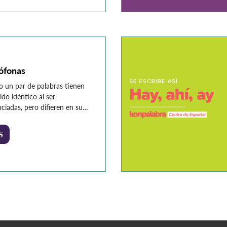
ra como o cómo. A
uación, veremos cuando se
sar cada una de ellas y
s ejemplos. […]
fonas
 un par de palabras tienen
ido idéntico al ser
ciadas, pero difieren en su
fía y significado, reciben el
e de homófonas. A
S
uación se dan algunos
los: Homófonas Ejemplos de
bría Habría – Tránsito
a puerta del colegio todas las
as. – Sin mis ahorros,
habría […]