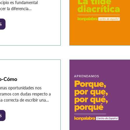
ncipio es fundamental
cer la diferencia
acento y tilde. Comúnmente
 que el acento es la tilde,
S
 realidad el acento es la
 en la pronunciación que
mos cuando hablamos, es
todas las palabras (sin
ión) tienen acento, pero no
levan tilde. Esta fuerza en […]
o-Cómo
unas oportunidades nos
ramos con dudas respecto a
ma correcta de escribir una
a. Estas dudas por lo general
prenden de palabras que en
S
nidades llevan tilde y en otras
e es el caso de la