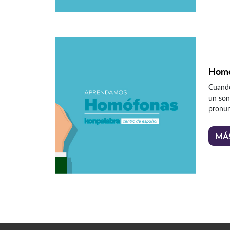
palab
contin
debe u
alguno
Homó
Cuando
un son
pronun
ortogra
nombr
MÁ
contin
ejemp
uso A
abría l
mañan
yo no 