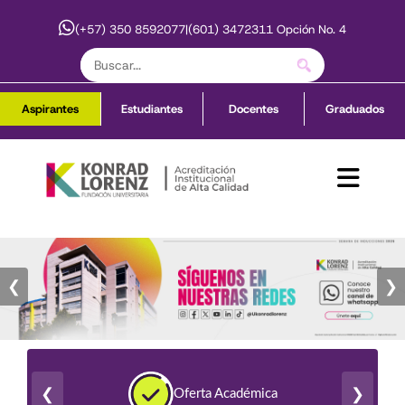
(+57) 350 8592077
|
(601) 3472311 Opción No. 4
Aspirantes
Estudiantes
Docentes
Graduados
❮
❯
❮
❯
Oferta Académica