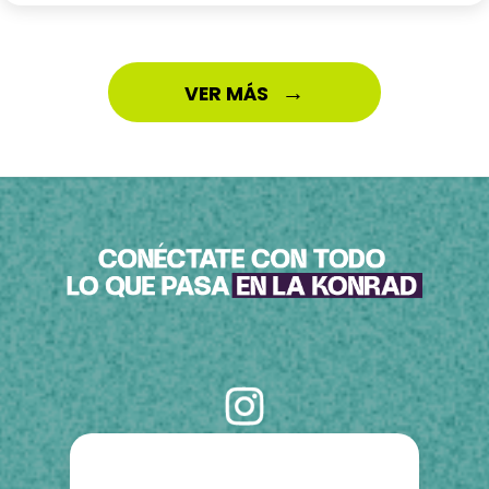
→
VER MÁS