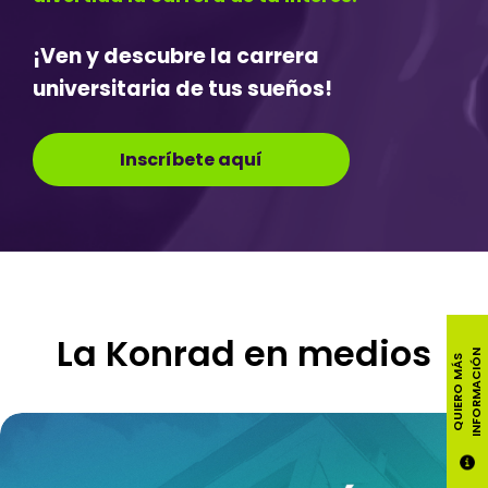
¡Ven y descubre la carrera
universitaria de tus sueños!
Inscríbete aquí
La Konrad en medios
N
Q
U
I
E
R
O
M
Á
S
I
N
F
O
R
M
A
C
I
Ó