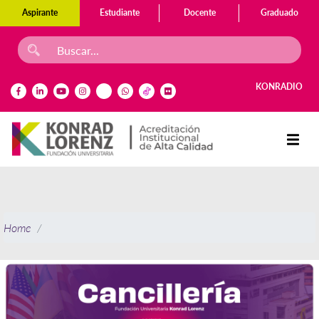
Aspirante
Estudiante
Docente
Graduado
KONRADIO
Home