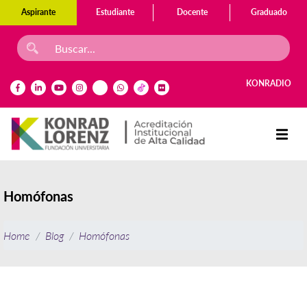
Aspirante
Estudiante
Docente
Graduado
KONRADIO
Homófonas
Home
Blog
Homófonas