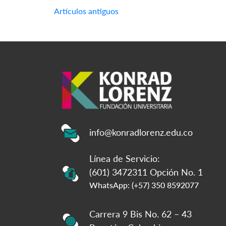
Navegación
Artículos antiguos
de
entradas
info@konradlorenz.edu.co
Línea de Servicio:
(601) 3472311 Opción No. 1
WhatsApp: (+57) 350 8592077
Carrera 9 Bis No. 62 – 43