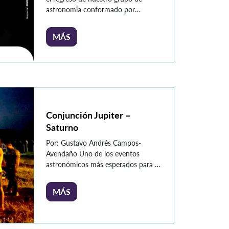
astronomía conformado por
estudiantes, docentes y directivos, el
grupo de divulgación científica
MÁS
Astro-K 2.0 vuelve a invitar a la
Comunidad Konradista a que
hablemos un poco de la ciencia de
los astros. Nuestra primera
actividad en torno a la reactivación
de Astro-K […]
Conjunción Jupiter –
Saturno
Por: Gustavo Andrés Campos-
Avendaño Uno de los eventos
astronómicos más esperados para el
mes de diciembre de este particular
año 2020 (y no es precisamente la
MÁS
estrella de Belén) es la conjunción de
Júpiter y Saturno. Esto significa que
estos dos planetas están muy cerca
en el cielo nocturno desde nuestra