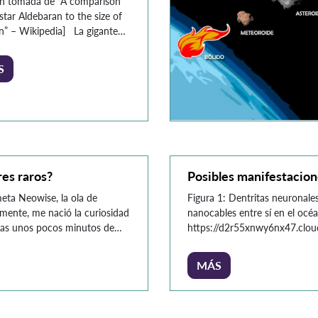
n tomada de “A comparison
star Aldebaran to the size of
n” – Wikipedia] La gigante
 sido objeto de la creación de
as teorías de conspiración y de
S
as de ciencia ficción en las
vilizaciones enteras habitan un
 planetario ficticio de la
a. Entre estas historias de […]
es raros?
Posibles manifestacion
meta Neowise, la ola de
Figura 1: Dentritas neuronale
mente, me nació la curiosidad
nanocables entre sí en el océ
tras unos pocos minutos de
https://d2r55xnwy6nx47.clo
 de información que […]
Los seres humanos estamos e
vida presentes en nuestro ent
MÁS
encontramos diariamente hast
ciudades. Sin […]