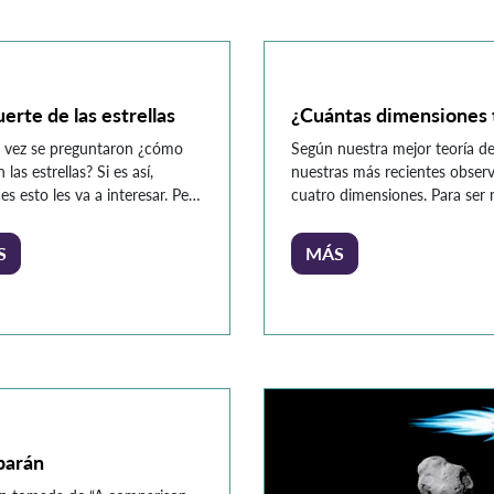
cos que recolectan muestras
ierra marciana. Llegó a la
e forma inesperada, dado
igraba […]
erte de las estrellas
¿Cuántas dimensiones 
 vez se preguntaron ¿cómo
Según nuestra mejor teoría de 
las estrellas? Si es así,
nuestras más recientes observ
s esto les va a interesar. Pero
cuatro dimensiones. Para ser 
que nada, ¿qué son las
dimensiones. Invito al lector 
as? Una estrella es una esfera
párrafo, reflexione sobre cómo
S
MÁS
sa de gas, mayormente de
eno y helio, que mantiene su
racias a un equilibrio entre
es termonucleares y su propia
gravitacional. Aquí, […]
barán