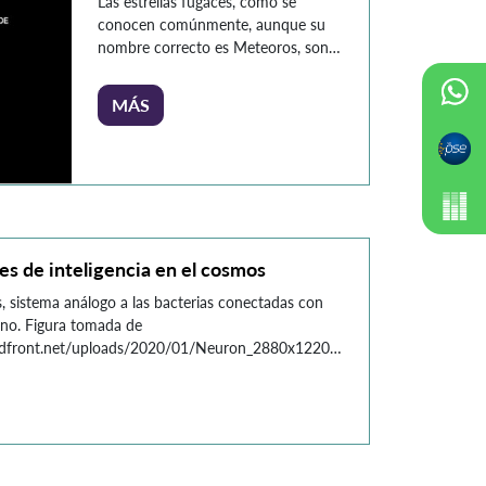
Las estrellas fugaces, como se
conocen comúnmente, aunque su
nombre correcto es Meteoros, son
fenómenos luminosos que consisten
en un meteoroide, sea este una
MÁS
partícula de hielo y polvo o rocas,
que se encuentra en el espacio
producto del paso de algún cometa
o resto de la formación del Sistema
Solar, y que atraviesa la atmósfera
terrestre. […]
es de inteligencia en el cosmos
s, sistema análogo a las bacterias conectadas con
ano. Figura tomada de
udfront.net/uploads/2020/01/Neuron_2880x1220_Lede_HPA.jpg
n permanente contacto con diversas formas de
orno: desde todas las personas que nos
a algunos animales y plantas que pueblan nuestras