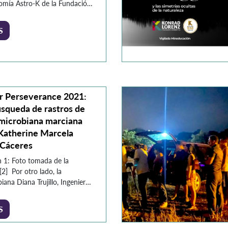
omía Astro-K de la Fundación
sitaria Konrad Lorenz,
tamos un análisis detallado
S
el cometa C/2026 A1 MAPS.
jeto, identificado a principios
 desde observatorios en Chile,
tado la atención de la
dad científica internacional
 a su trayectoria […]
r Perseverance 2021:
squeda de rastros de
 microbiana marciana
 Katherine Marcela
 Cáceres
 1: Foto tomada de la
2] Por otro lado, la
iana Diana Trujillo, Ingeniera
pacial hace parte del grupo
 15 personas responsables en
S
arrollo de los instrumentos
 del vehículo, como los brazos