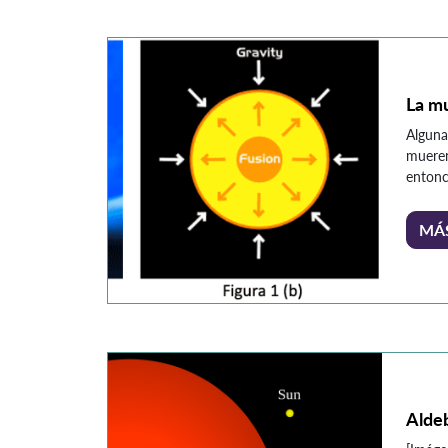
robóti
de la t
NASA d
que em
La mu
Alguna
mueren 
entonce
antes 
estrell
MÁ
lumino
hidróg
forma g
fusion
fuerza 
Alde