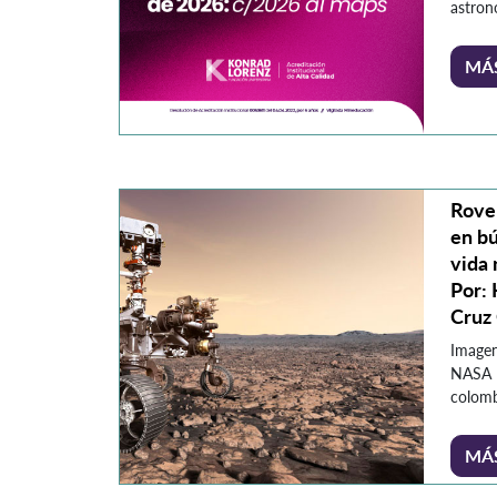
astron
Univer
presen
MÁ
sobre 
Este ob
de año
ha cap
comuni
debido
Rove
en bú
vida
Por:
Cruz
Imagen
NASA [
colomb
Aeroes
de las
MÁ
el des
claves