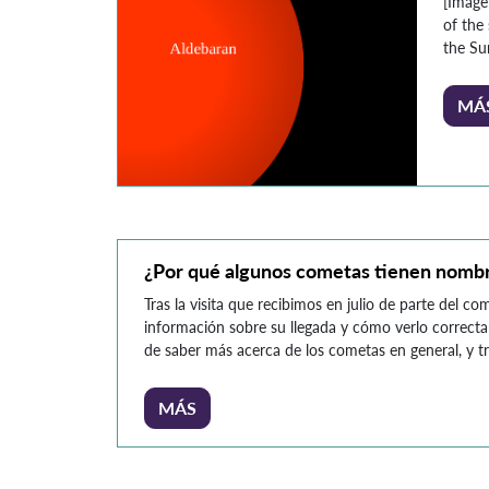
[Imáge
of the 
the Su
roja ha
divers
MÁ
histori
que ci
sistema
estrell
¿Por qué algunos cometas tienen nombr
Tras la visita que recibimos en julio de parte del co
información sobre su llegada y cómo verlo correcta
de saber más acerca de los cometas en general, y 
buscar en Google me di cuenta de la gran cantidad
MÁS