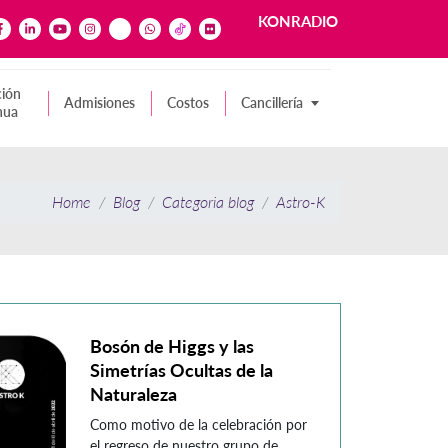
KONRADIO
ión
Admisiones
Costos
Cancillería
nua
Home
Blog
Categoria blog
Astro-K
Bosón de Higgs y las
Simetrías Ocultas de la
Naturaleza
Como motivo de la celebración por
el regreso de nuestro grupo de