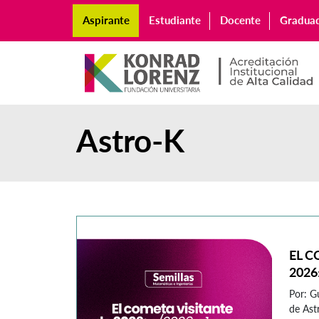
Aspirante
Estudiante
Docente
Gradua
Astro-K
EL C
2026
Por: G
de As