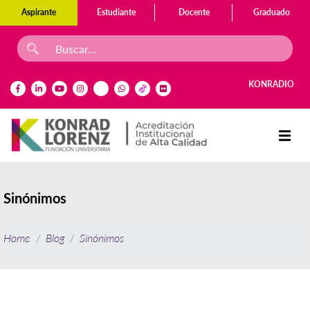
Aspirante
Estudiante
Docente
Graduado
KONRADIO
Sinónimos
Home
Blog
Sinónimos