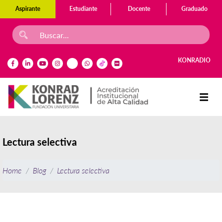
Aspirante
Estudiante
Docente
Graduado
KONRADIO
Lectura selectiva
Home
Blog
Lectura selectiva