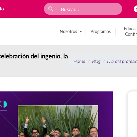
do
Educac
Nosotros
Programas
Conti
elebración del ingenio, la
Home
Blog
Día del profesi