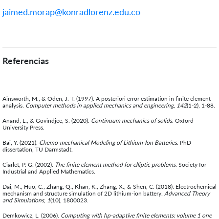
jaimed.morap@konradlorenz.edu.co
Referencias
Ainsworth, M., & Oden, J. T. (1997). A posteriori error estimation in finite element
analysis.
Computer methods in applied mechanics and engineering
,
142
(1-2), 1-88.
Anand, L., & Govindjee, S. (2020).
Continuum mechanics of solids
. Oxford
University Press.
Bai, Y. (2021).
Chemo-mechanical Modeling of Lithium-Ion Batteries
. PhD
dissertation, TU Darmstadt.
Ciarlet, P. G. (2002).
The finite element method for elliptic problems
. Society for
Industrial and Applied Mathematics.
Dai, M., Huo, C., Zhang, Q., Khan, K., Zhang, X., & Shen, C. (2018). Electrochemical
mechanism and structure simulation of 2D lithium‐ion battery.
Advanced Theory
and Simulations
,
1
(10), 1800023.
Demkowicz, L. (2006).
Computing with hp-adaptive finite elements: volume 1 one