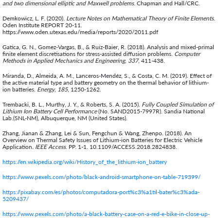
and two dimensional elliptic and Maxwell problems
. Chapman and Hall/CRC.
Demkowicz, L. F. (2020).
Lecture Notes on Mathematical Theory of Finite Elements
.
Oden Institute REPORT 20-11.
https://www.oden.utexas.edu/media/reports/2020/2011.pdf
Gatica, G. N., Gomez-Vargas, B., & Ruiz-Baier, R. (2018). Analysis and mixed-primal
finite element discretisations for stress-assisted diffusion problems.
Computer
Methods in Applied Mechanics and Engineering
,
337
, 411-438.
Miranda, D., Almeida, A. M., Lanceros-Mendéz, S., & Costa, C. M. (2019). Effect of
the active material type and battery geometry on the thermal behavior of lithium-
ion batteries.
Energy
,
185
, 1250-1262.
Trembacki, B. L., Murthy, J. Y., & Roberts, S. A. (2015).
Fully Coupled Simulation of
Lithium Ion Battery Cell Performance
(No. SAND2015-7997R). Sandia National
Lab.(SNL-NM), Albuquerque, NM (United States).
Zhang, Jianan & Zhang, Lei & Sun, Fengchun & Wang, Zhenpo. (2018). An
Overview on Thermal Safety Issues of Lithium-ion Batteries for Electric Vehicle
Application
. IEEE Access
. PP. 1-1. 10.1109/ACCESS.2018.2824838.
https://en.wikipedia.org/wiki/History_of_the_lithium-ion_battery
https://www.pexels.com/photo/black-android-smartphone-on-table-719399/
https://pixabay.com/es/photos/computadora-port%c3%a1til-bater%c3%ada-
5209437/
https://www.pexels.com/photo/a-black-battery-case-on-a-red-e-bike-in-close-up-