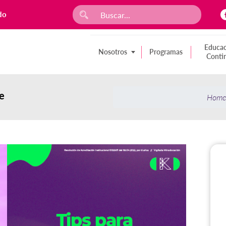
do
Educac
Nosotros
Programas
Conti
re
Hom