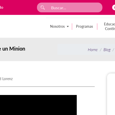
do
Educac
Nosotros
Programas
Conti
e un Minion
Home
Blog
d Lorenz