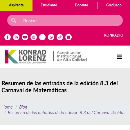
Aspirante
Estudiante
Docente
Graduado
KONRADIO
Resumen de las entradas de la edición 8.3 del
Carnaval de Matemáticas
Home
Blog
Resumen de las entradas de la edición 8.3 del Carnaval de Matem