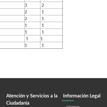
3
2
2
1
2
1
1
1
1
1
1
1
1
1
Atención y Servicios a la
Información Legal
Ciudadanía