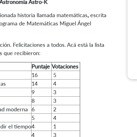
 Astronomía Astro-K
ionada historia llamada matemáticas
,
escrita
Programa de Matemáticas Miguel Ángel
ón. Felicitaciones a todos. Acá está la lista
 que recibieron:
Puntaje
Votaciones
16
5
cas
14
4
9
3
8
3
idad moderna
6
2
5
4
ir el tiempo
4
1
4
3