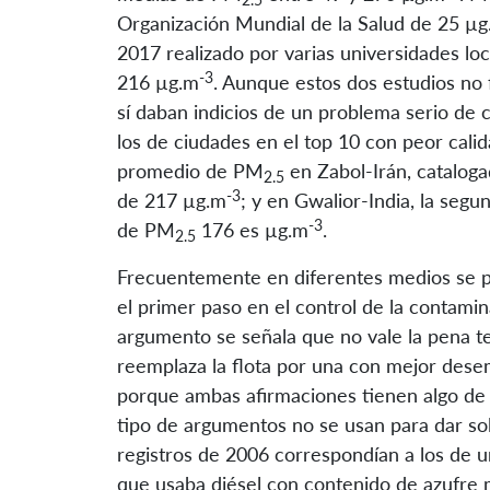
Organización Mundial de la Salud de 25 µ
2017 realizado por varias universidades lo
-3
216 µg.m
. Aunque estos dos estudios no 
sí daban indicios de un problema serio de c
los de ciudades en el top 10 con peor cali
promedio de PM
en Zabol-Irán, catalog
2.5
-3
de 217 µg.m
; y en Gwalior-India, la seg
-3
de PM
176 es µg.m
.
2.5
Frecuentemente en diferentes medios se p
el primer paso en el control de la contamin
argumento se señala que no vale la pena t
reemplaza la flota por una con mejor desem
porque ambas afirmaciones tienen algo de 
tipo de argumentos no se usan para dar so
registros de 2006 correspondían a los de 
que usaba diésel con contenido de azufre mu