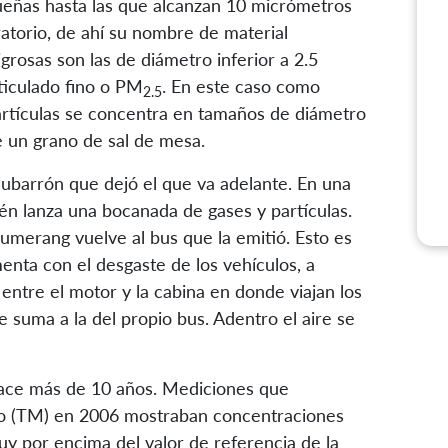
ueñas hasta las que alcanzan 10 micrómetros
ratorio, de ahí su nombre de material
igrosas son las de diámetro inferior a 2.5
ticulado fino o PM
. En este caso como
2.5
partículas se concentra en tamaños de diámetro
e un grano de sal de mesa.
ubarrón que dejó el que va adelante. En una
n lanza una bocanada de gases y partículas.
merang vuelve al bus que la emitió. Esto es
nta con el desgaste de los vehículos, a
entre el motor y la cabina en donde viajan los
suma a la del propio bus. Adentro el aire se
ace más de 10 años. Mediciones que
io (TM) en 2006 mostraban concentraciones
uy por encima del valor de referencia de la