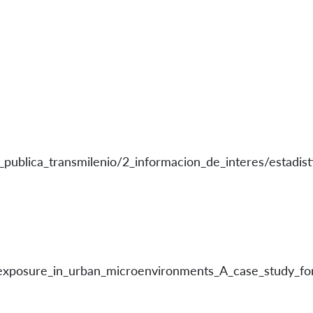
_publica_transmilenio/2_informacion_de_interes/estadis
s_exposure_in_urban_microenvironments_A_case_study_fo