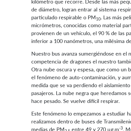
kilómetro que recorre. Desde las más peq
de diámetro, logran entrar al sistema respi
particulado respirable o PM
. Las más pel
10
micrómetros, conocidas como material par
provienen de un vehículo, el 90 % de las 
inferior a 100 nanómetros, una milésima d
Nuestro bus avanza sumergiéndose en el n
competencia de dragones el nuestro tambié
Otra nube oscura y espesa, que como un bu
el fenómeno de auto-contaminación, y aume
medida que se va perdiendo el aislamiento 
pasajeros. La nube negra que heredamos se 
hace pesado. Se vuelve difícil respirar.
Este fenómeno lo empezamos a estudiar h
realizamos dentro de buses de Transmilen
-3
medias de PM
entre 49 y 270 µg.m
. M
2.5