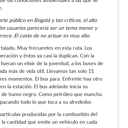
e las condiciones ambientales a las que se
e.
te público en Bogotá y tan críticos, el alto
los usuarios parecería ser un tema menor y
rece. El costo de no actuar es muy alto.
rtalado. Muy frecuentes en esta ruta. Los
ración y éstos ya casi la duplican. Con la
fueran un elixir de la juventud, a los buses de
da más de vida útil. Llevamos tan solo 11
ores momentos. El bus para. Enfrente hay otro
n la estación. El bus adelante inicia su
sa de humo negro. Como petróleo que mancha
 opacando todo lo que toca a su alrededor.
partículas producidas por la combustión del
 la cantidad que emite un vehículo en cada