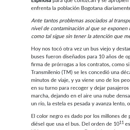
Espinosa
para que conozcan y se apropien d
enfrenta la población Bogotana diariament
Ante tantos problemas asociados al transpor
nivel de contaminación al que se exponen 
como tal sigue sin tener la atención que me
Hoy nos tocó otra vez un bus viejo y desta
buses fueron diseñados para 10 años de ope
firma de prórrogas a los contratos, como si 
Transmilenio (TM) se les concedió una déca
minutos de viaje, y ya viene uno de los pe
en su turno para recoger y dejar pasajeros e
marcha, dejando en el aire una nube den
un río, la estela es pesada y avanza lento,
El color negro es dado por los millones de 
11
diésel que usa el bus. Del orden de 10
es