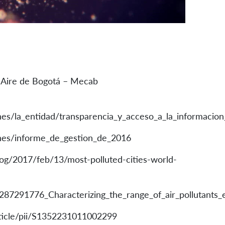
l Aire de Bogotá – Mecab
nes/la_entidad/transparencia_y_acceso_a_la_informacion
ones/informe_de_gestion_de_2016
log/2017/feb/13/most-polluted-cities-world-
/287291776_Characterizing_the_range_of_air_pollutant
rticle/pii/S1352231011002299