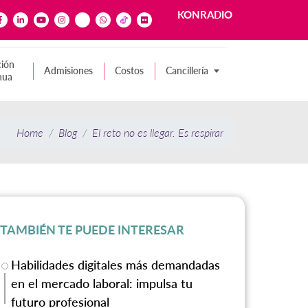
KONRADIO
ión
Admisiones
Costos
Cancillería
nua
Home
Blog
El reto no es llegar. Es respirar
TAMBIÉN TE PUEDE INTERESAR
Habilidades digitales más demandadas
en el mercado laboral: impulsa tu
futuro profesional