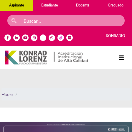
Aspirante
Estudiante
Docente
Graduado
KONRADIO
Home