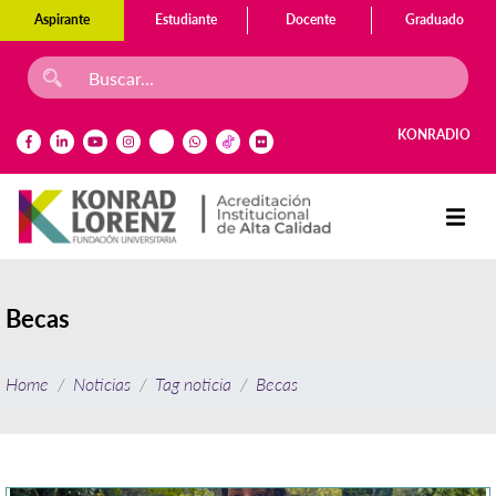
Aspirante
Estudiante
Docente
Graduado
KONRADIO
Becas
Home
Noticias
Tag noticia
Becas