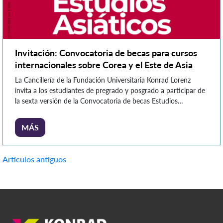
Invitación: Convocatoria de becas para cursos
internacionales sobre Corea y el Este de Asia
La Cancillería de la Fundación Universitaria Konrad Lorenz
invita a los estudiantes de pregrado y posgrado a participar de
la sexta versión de la Convocatoria de becas Estudios
Asiáticos, un programa que hasta la fecha ha beneficiado a 51
estudiantes. Este programa actualmente es posible porque la
MÁS
Fundación Universitaria Konrad Lorenz es una de […]
Navegación
Artículos antiguos
de
entradas