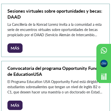
Sesiones virtuales sobre oportunidades y becas:
DAAD
La Cancillería de la Konrad Lorenz invita a la comunidad a esta
serie de encuentros virtuales sobre oportunidades de becas
propiciado por el DAAD (Servicio Alemán de Intercambio
Académico) que se realizarán durante el mes de mayo. Los
encuentros virtuales abarcan desde asesorías del DAAD para
MÁS
hacer Pregrado, Maestría y Doctorado, así como sesiones con
[…]
Convocatoria del programa Opportunity Fund
de EducationUSA
El Programa Education USA Opportunity Fund está dirigido a
estudiantes sobresalientes que tengan un nivel de inglés B2 o
C1, que deseen hacer una maestría o un doctorado en Estados
Unidos, en carreras que no tengan relación con medicina,
veterinaria ni odontología, iniciando en el otoño 2024; y que
MÁS
necesiten ayuda financiera para poder cubrir […]