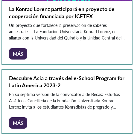
La Konrad Lorenz participará en proyecto de
cooperación financiada por ICETEX
Un proyecto que fortalece la preservación de saberes
ancestrales La Fundación Universitaria Konrad Lorenz, en
alianza con la Universidad del Quindío y la Unidad Central del
Valle del Cauca – UCEVA, fueron seleccionadas en consorcio
por el ICETEX para la implementación del proyecto “Movilidad
MÁS
Académica con Enfoque Étnico para la Preservación de
Saberes Ancestrales”, […]
Descubre Asia a través del e-School Program for
Latin America 2023-2
En su séptima versión de la convocatoria de Becas: Estudios
Asiáticos, Cancillería de la Fundación Universitaria Konrad
Lorenz invita a los estudiantes Konradistas de pregrado y
posgrado a participar de este programa, que a la fecha ha
beneficiado a 65 estudiantes. Esta programa actualmente es
MÁS
posible dado que la Fundación Universitaria Konrad Lorenz es
una […]