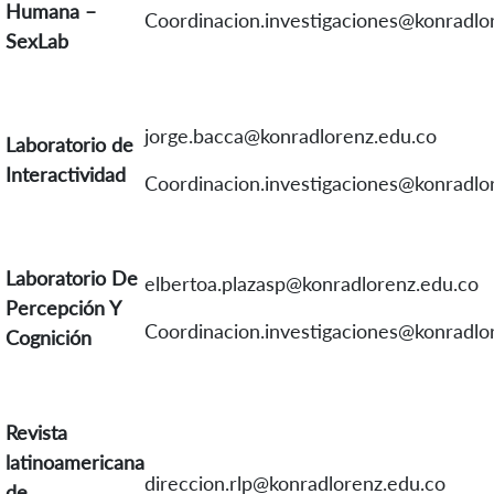
Humana –
Coordinacion.investigaciones@konradlo
SexLab
jorge.bacca@konradlorenz.edu.co
Laboratorio de
Interactividad
Coordinacion.investigaciones@konradlo
Laboratorio De
elbertoa.plazasp@konradlorenz.edu.co
Percepción Y
Coordinacion.investigaciones@konradlo
Cognición
Revista
latinoamericana
direccion.rlp@konradlorenz.edu.co
de