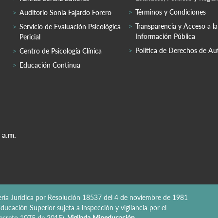
Términos y Condiciones
Auditorio Sonia Fajardo Forero
Transparencia y Acceso a la
Servicio de Evaluación Psicológica
Información Pública
Pericial
Política de Derechos de Au
Centro de Psicología Clínica
Educación Continua
 a.m.
nería Jurídica por Resolución 18537 del 4 de noviembre de 1981
ducación Superior sujeta a inspección y vigilancia por el
 Decreto 1075 de 2015).
Vigilada Mineducación.