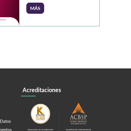
Docente Investigadora Líder del
MÁS
Semillero en Analítica de Datos
Fundación Universitaria Konrad
Lorenz ­­ Actualmente, contar con
una formación sólida en STEM –
Ciencia, Tecnología, Ingeniería y
Matemáticas– se ha convertido en
un factor imprescindible para
enfrentar los desafíos […]
Acreditaciones
 Datos
amentos