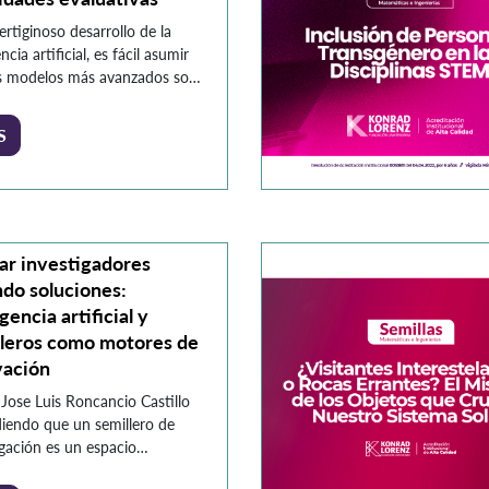
ertiginoso desarrollo de la
encia artificial, es fácil asumir
s modelos más avanzados son
les, especialmente en áreas
s como las matemáticas. Sin
S
o, los datos revelan una
ad más matizada. Este texto
 las limitaciones persistentes
as herramientas, analizando la
leza y el impacto de sus
, y advierte sobre […]
ar investigadores
do soluciones:
igencia artificial y
lleros como motores de
vación
 Jose Luis Roncancio Castillo
iendo que un semillero de
igación es un espacio
ico y voluntario, donde los