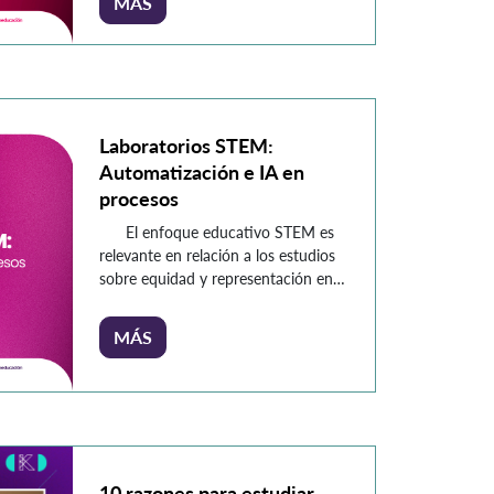
MÁS
pertenecen al sistema solar y que lo
atraviesan como viajeros cósmicos.
Estos cuerpos han despertado la
curiosidad de astrónomos,
aficionados y, por supuesto, de los
amantes […]
Laboratorios STEM:
Automatización e IA en
procesos
El enfoque educativo STEM es
relevante en relación a los estudios
sobre equidad y representación en
campos tradicionalmente
dominados por hombres, como la
MÁS
ingeniería y la tecnología, vista sobre
los escenarios de automatización y
la inclusión de la IA en procesos que
se suscitan en entornos de
producción y servicios. […]
10 razones para estudiar