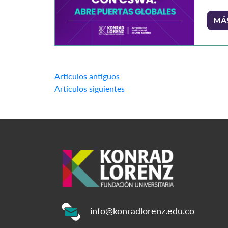
Lorenz
Diseño
MÁ
SolidW
la form
certifi
indust
nuestr
Navegación
Artículos antiguos
Formac
de
Artículos siguientes
y […]
entradas
info@konradlorenz.edu.co