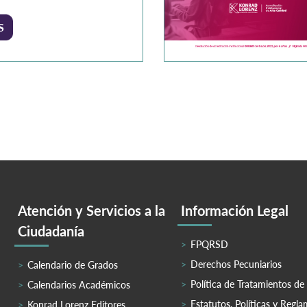
 hemos creado el Curso en
 Industrial Personalizado de
S
orks – CSWA, que te brinda
ación práctica y la
cación internacional que la
ria demanda. ¿Por qué elegir
o curso de SolidWorks?
ión integral: Combina teoría
Atención y Servicios a la
Información Legal
Ciudadanía
FPQRSD
Derechos Pecuniarios
Calendario de Grados
Política de Tratamientos de
Calendarios Académicos
Estatutos, Políticas y Regl
Konrad Lorenz Editores