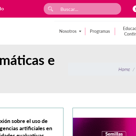
do
Educac
Nosotros
Programas
Conti
máticas e
Home
xión sobre el uso de
igencias artificiales en
idades evaluativas