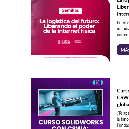
Liber
Inter
En el 
mundia
enfren
de ret
rentabi
MÁ
resiste
tension
protec
aument
mayor 
interna
Curs
CSWA
globa
¿Te ap
la inno
Fundac