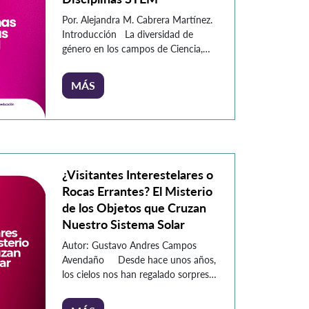
Por. Alejandra M. Cabrera Martínez.
Introducción La diversidad de
género en los campos de Ciencia,
Tecnología, Ingeniería y Matemáticas
(STEM) sigue siendo una deuda
MÁS
pendiente en la búsqueda de
entornos más equitativos e
inclusivos. En Colombia en 2017,
solo el 27,3% de los estudiantes
matriculados en el primer año de
programas académicos STEM […]
¿Visitantes Interestelares o
Rocas Errantes? El Misterio
de los Objetos que Cruzan
Nuestro Sistema Solar
Autor: Gustavo Andres Campos
Avendaño Desde hace unos años,
los cielos nos han regalado sorpresas
que parecen sacadas de una novela
de ciencia ficción: objetos que no