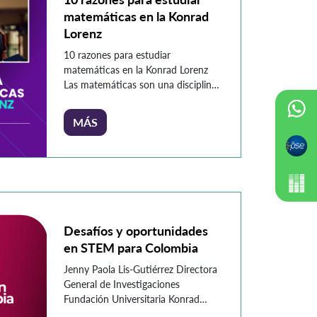
matemáticas en la Konrad
Lorenz
10 razones para estudiar
matemáticas en la Konrad Lorenz
Las matemáticas son una disciplina
fundamental en el desarrollo
científico y tecnológico. En la
MÁS
Fundación Universitaria Konrad
Lorenz, estudiar matemáticas no
solo abre puertas a diversos campos
de estudio, sino que también
permite el desarrollo de habilidades
valiosas en el ámbito laboral y
personal. En […]
Desafíos y oportunidades
en STEM para Colombia
Jenny Paola Lis-Gutiérrez Directora
General de Investigaciones
Fundación Universitaria Konrad
Lorenz Carolina Heno-Rodríguez