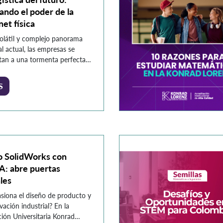
ando el poder de la
net física
volátil y complejo panorama
l actual, las empresas se
tan a una tormenta perfecta
os que amenazan la
lidad, la competitividad y la
S
ncia. La escalada de las
es comerciales y las políticas
cionistas han provocado un
o de los aranceles y una
incertidumbre en el comercio
cional. La crisis climática […]
o SolidWorks con
: abre puertas
les
asiona el diseño de producto y
vación industrial? En la
ión Universitaria Konrad