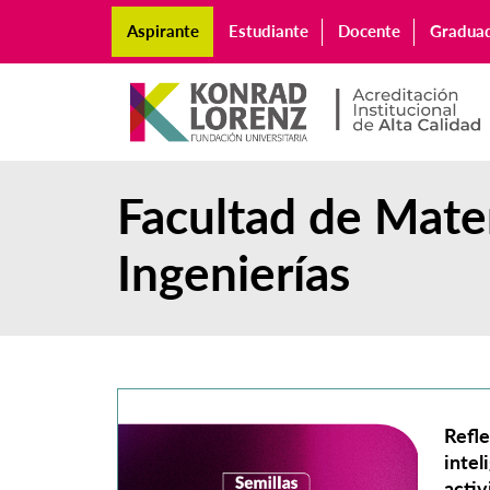
Aspirante
Estudiante
Docente
Gradua
Facultad de Mate
Ingenierías
Refle
intel
activ