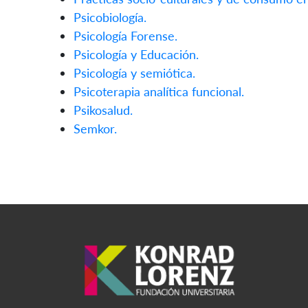
Psicobiología.
Psicología Forense.
Psicología y Educación.
Psicología y semiótica.
Psicoterapia analítica funcional.
Psikosalud.
Semkor.