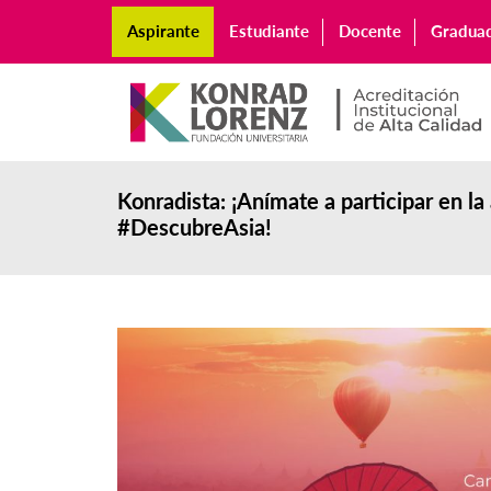
Aspirante
Estudiante
Docente
Gradua
Konradista: ¡Anímate a participar en la
#DescubreAsia!