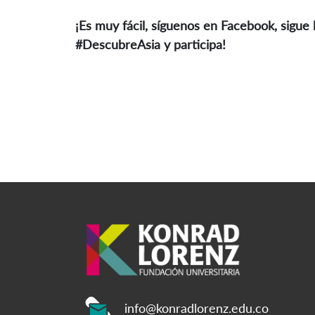
¡Es muy fácil, síguenos en Facebook, sigue l
#DescubreAsia y participa!
info@konradlorenz.edu.co