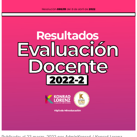
Publicado: el 23 marzo, 2022 por AdminKonrad / Konrad Lorenz