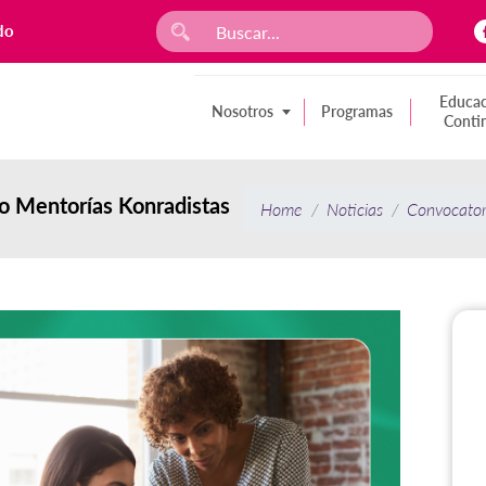
do
Educac
Nosotros
Programas
Conti
o Mentorías Konradistas
Home
Noticias
Convocator