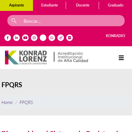
Aspirante
Estudiante
Docente
Graduado
KONRADIO
FPQRS
Home
FPQRS