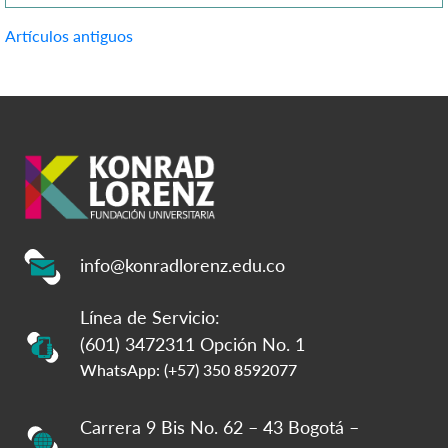
buena parte del empleo nacional. […]
Navegación
Artículos antiguos
de
entradas
info@konradlorenz.edu.co
Línea de Servicio:
(601) 3472311 Opción No. 1
WhatsApp: (+57) 350 8592077
Carrera 9 Bis No. 62 – 43 Bogotá –