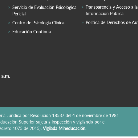
Transparencia y Acceso a la
Servicio de Evaluación Psicológica
Información Pública
Pericial
Política de Derechos de Au
Centro de Psicología Clínica
Educación Continua
 a.m.
nería Jurídica por Resolución 18537 del 4 de noviembre de 1981
ducación Superior sujeta a inspección y vigilancia por el
 Decreto 1075 de 2015).
Vigilada Mineducación.