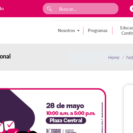
do
Educac
Nosotros
Programas
Conti
onal
Home
Not