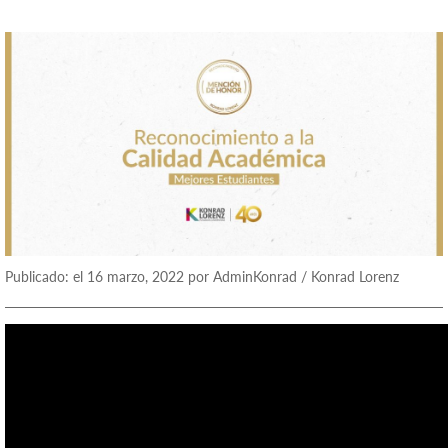
Publicado: el 16 marzo, 2022 por AdminKonrad / Konrad Lorenz