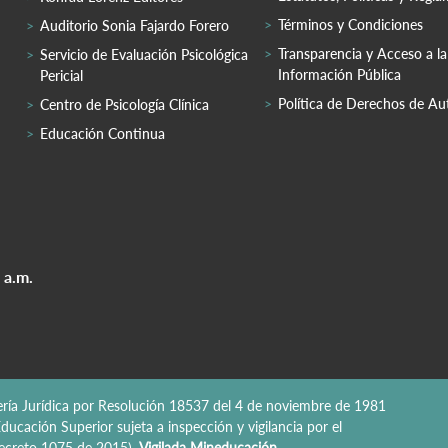
Términos y Condiciones
Auditorio Sonia Fajardo Forero
Transparencia y Acceso a la
Servicio de Evaluación Psicológica
Información Pública
Pericial
Política de Derechos de Au
Centro de Psicología Clínica
Educación Continua
 a.m.
nería Jurídica por Resolución 18537 del 4 de noviembre de 1981
ducación Superior sujeta a inspección y vigilancia por el
 Decreto 1075 de 2015).
Vigilada Mineducación.