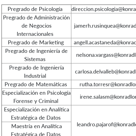
Pregrado de Psicología
direccion.psicologia@konr
Pregrado de Administración
de Negocios
jamerh.rusinquea@konrad
Internacionales
Pregrado de Marketing
angell.acastaneda@konrad
Pregrado de Ingeniería de
nelsona.vargass@konradl
Sistemas
Pregrado de Ingeniería
carlosa.delvalleb@konrad
Industrial
Pregrado de Matemáticas
rutha.torresr@konradlo
Especialización en Psicología
irene.salasm@konradlo
Forense y Criminal
Especialización en Analítica
Estratégica de Datos
leandro.pajarof@konradl
Maestría en Analítica
Estratégica de Datos