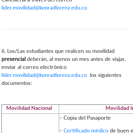
lider.movilidad@konradlorenz.edu.co
6. Los/Las estudiantes que realicen su movilidad
presencial
deberán, al menos un mes antes de viajar,
enviar al correo electrónico
lider.movilidad@konradlorenz.edu.co
los siguientes
documentos:
Movilidad Nacional
Movilidad I
–
Copia del Pasaporte
–
Certificado médico
de buen es