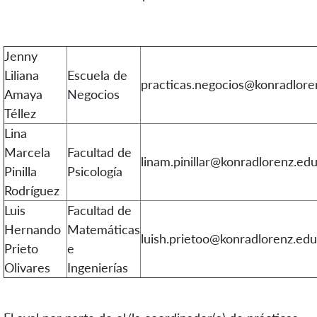
Jenny
Liliana
Escuela de
practicas.negocios@konradlore
Amaya
Negocios
Téllez
Lina
Marcela
Facultad de
linam.pinillar@konradlorenz.edu
Pinilla
Psicología
Rodríguez
Luis
Facultad de
Hernando
Matemáticas
luish.prietoo@konradlorenz.edu
Prieto
e
Olivares
Ingenierías