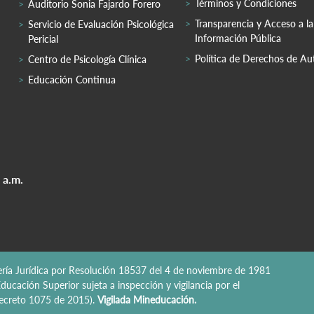
Términos y Condiciones
Auditorio Sonia Fajardo Forero
Transparencia y Acceso a la
Servicio de Evaluación Psicológica
Información Pública
Pericial
Política de Derechos de Au
Centro de Psicología Clínica
Educación Continua
 a.m.
nería Jurídica por Resolución 18537 del 4 de noviembre de 1981
ducación Superior sujeta a inspección y vigilancia por el
 Decreto 1075 de 2015).
Vigilada Mineducación.