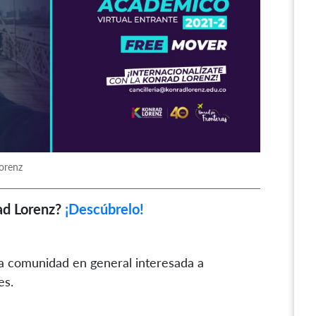
Lorenz
rad Lorenz?
¡Descúbrelo!
 la comunidad en general interesada a
es.