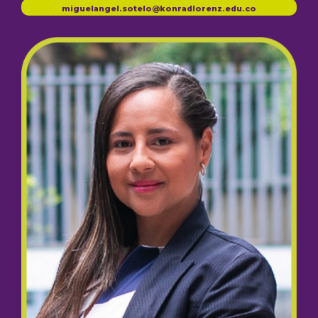
miguelangel.sotelo@konradlorenz.edu.co