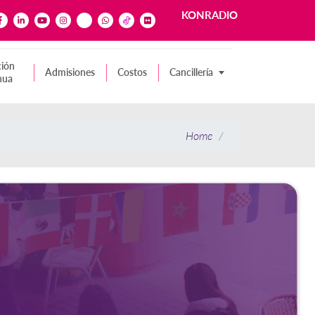
KONRADIO
ión
Admisiones
Costos
Cancillería
nua
Home