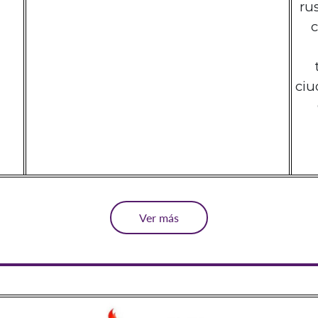
ru
c
ciu
Ver más