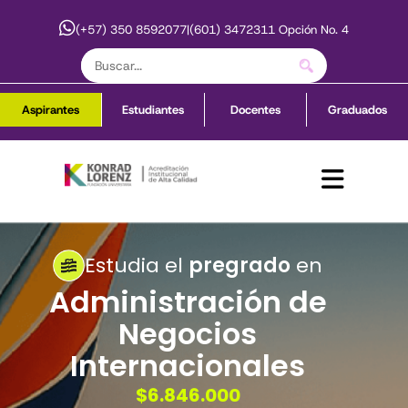
(+57) 350 8592077
|
(601) 3472311 Opción No. 4
Aspirantes
Estudiantes
Docentes
Graduados
Estudia el
pregrado
en
Administración de
Negocios
Internacionales
$6.846.000