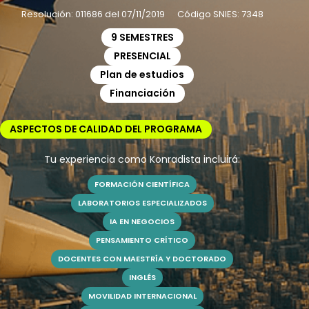
Resolución: 011686 del 07/11/2019 Código SNIES: 7348
9 SEMESTRES
PRESENCIAL
Plan de estudios
Financiación
ASPECTOS DE CALIDAD DEL PROGRAMA
Tu experiencia como Konradista incluirá:
FORMACIÓN CIENTÍFICA
LABORATORIOS ESPECIALIZADOS
IA EN NEGOCIOS
PENSAMIENTO CRÍTICO
DOCENTES CON MAESTRÍA Y DOCTORADO
INGLÉS
MOVILIDAD INTERNACIONAL