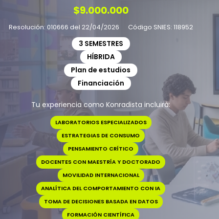
$9.000.000
Resolución: 010666 del 22/04/2026 Código SNIES: 118952
3 SEMESTRES
HÍBRIDA
Plan de estudios
Financiación
Tu experiencia como Konradista incluirá:
LABORATORIOS ESPECIALIZADOS
ESTRATEGIAS DE CONSUMO
PENSAMIENTO CRÍTICO
DOCENTES CON MAESTRÍA Y DOCTORADO
MOVILIDAD INTERNACIONAL
ANALÍTICA DEL COMPORTAMIENTO CON IA
TOMA DE DECISIONES BASADA EN DATOS
FORMACIÓN CIENTÍFICA