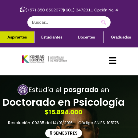
(+57) 350 8592077
|
(601) 3472311 Opción No. 4
Aspirantes
Estudiantes
Docentes
Graduados
Estudia el
posgrado
en
Doctorado en Psicología
$15.894.000
Resolución: 00385 del 14/01/2016 Código SNIES: 105176
6 SEMESTRES