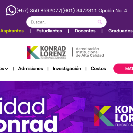
(+57) 350 8592077
|
(601) 3472311 Opción No. 4
Aspirantes
Estudiantes
Docentes
Graduados
|
|
|
os
Admisiones
Investigación
Costos
|
|
|
MAT