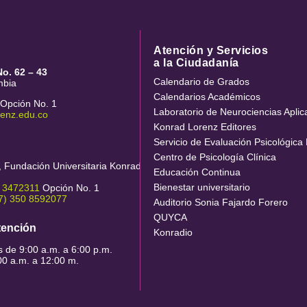
Atención y Servicios
a la Ciudadanía
No. 62 – 43
Calendario de Grados
mbia
Calendarios Académicos
Opción No. 1
Laboratorio de Neurociencias Apli
renz.edu.co
Konrad Lorenz Editores
Servicio de Evaluación Psicológica 
Centro de Psicología Clínica
l, Fundación Universitaria Konrad
Educación Continua
Bienestar universitario
) 3472311
Opción No. 1
7) 350 8592077
Auditorio Sonia Fajardo Forero
QUYCA
tención
Konradio
s de 9:00 a.m. a 6:00 p.m.
0 a.m. a 12:00 m.