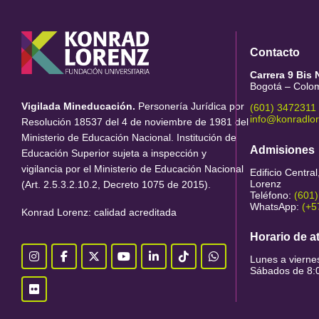
Contacto
Carrera 9 Bis 
Bogotá – Colo
Vigilada Mineducación.
Personería Jurídica por
(601) 3472311
info@konradlo
Resolución 18537 del 4 de noviembre de 1981 del
Ministerio de Educación Nacional. Institución de
Admisiones
Educación Superior sujeta a inspección y
vigilancia por el Ministerio de Educación Nacional
Edificio Centra
Lorenz
(Art. 2.5.3.2.10.2, Decreto 1075 de 2015).
Teléfono:
(601
WhatsApp:
(+5
Konrad Lorenz: calidad acreditada
Horario de a
Lunes a vierne
Sábados de 8:0