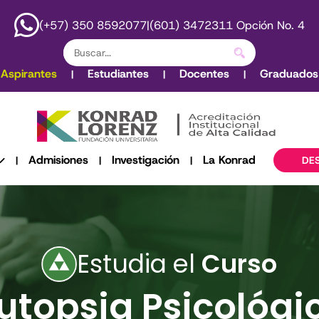
(+57) 350 8592077
|
(601) 3472311 Opción No. 4
Aspirantes
Estudiantes
Docentes
Graduados
|
|
|
Admisiones
Investigación
La Konrad
|
|
|
DE
Estudia el
Curso
utopsia Psicológi