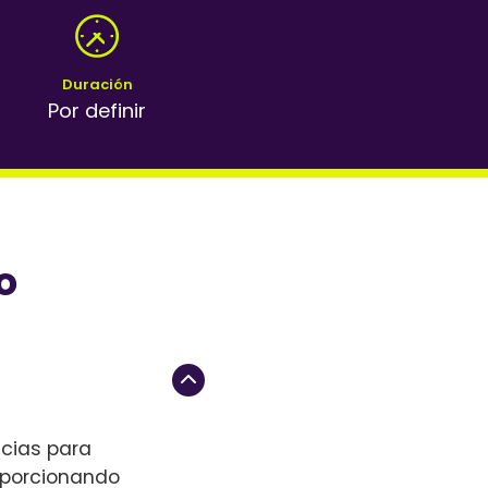
Duración
Por definir
o
ncias para
oporcionando