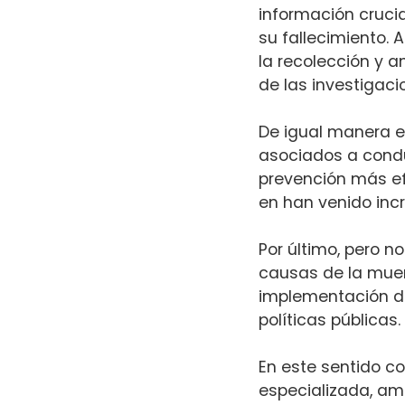
información crucia
su fallecimiento.
la recolección y a
de las investigaci
De igual manera es
asociados a condu
prevención más efe
en han venido in
Por último, pero 
causas de la muer
implementación de
políticas públicas.
En este sentido c
especializada, a